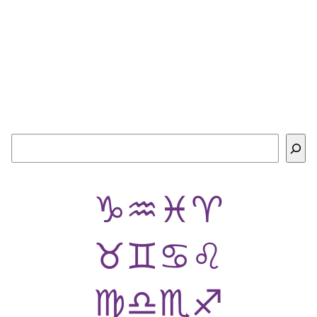
Buscar
♑
♒
♓
♈
♉
♊
♋
♌
♍
♎
♏
♐