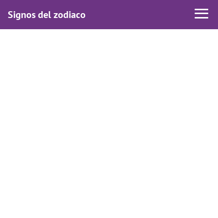
Signos del zodiaco