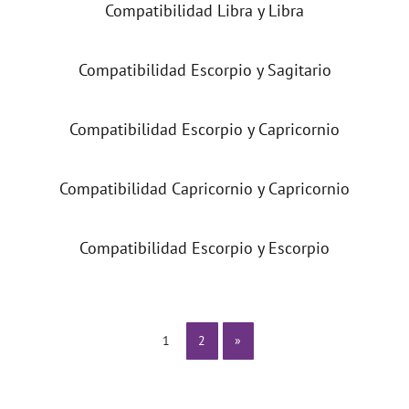
Compatibilidad Libra y Libra
Compatibilidad Escorpio y Sagitario
Compatibilidad Escorpio y Capricornio
Compatibilidad Capricornio y Capricornio
Compatibilidad Escorpio y Escorpio
1
2
»