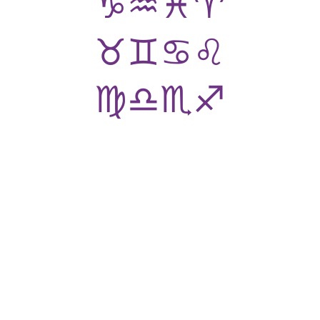
♑
♒
♓
♈
♉
♊
♋
♌
♍
♎
♏
♐