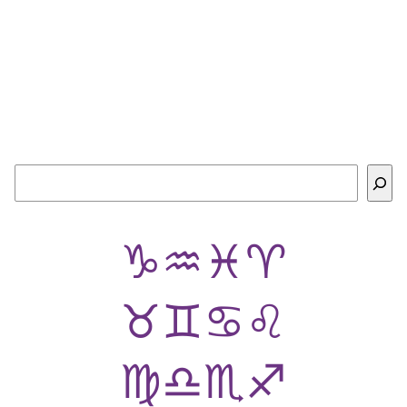
Buscar
♑
♒
♓
♈
♉
♊
♋
♌
♍
♎
♏
♐