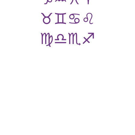
♉
♊
♋
♌
♍
♎
♏
♐