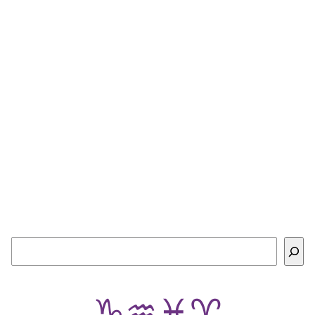
Buscar
♑
♒
♓
♈