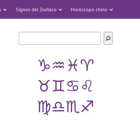
s
Signos del Zodiaco
Horóscopo chino
Buscar
♑
♒
♓
♈
♉
♊
♋
♌
♍
♎
♏
♐