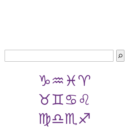
Buscar
♑
♒
♓
♈
♉
♊
♋
♌
♍
♎
♏
♐