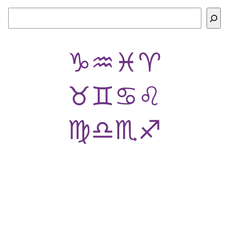
Buscar
♑
♒
♓
♈
♉
♊
♋
♌
♍
♎
♏
♐