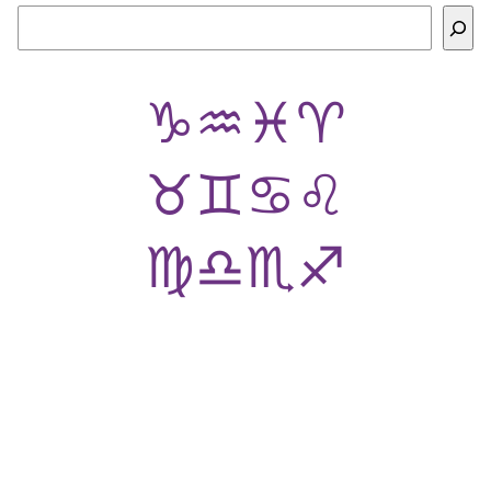
Buscar
♑
♒
♓
♈
♉
♊
♋
♌
♍
♎
♏
♐