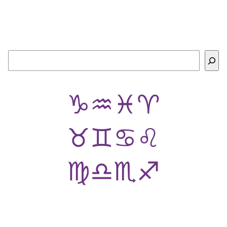
Buscar
♑
♒
♓
♈
♉
♊
♋
♌
♍
♎
♏
♐