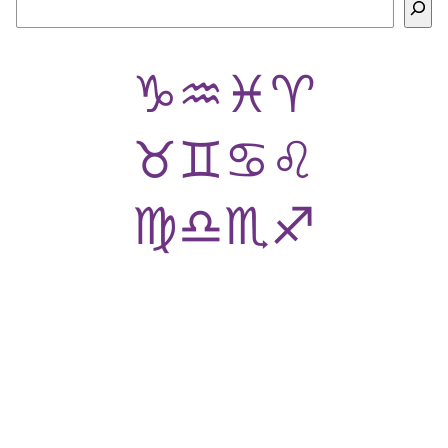
♑
♒
♓
♈
♉
♊
♋
♌
♍
♎
♏
♐