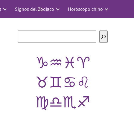
s
Signos del Zodiaco
Horóscopo chino
Buscar
♑
♒
♓
♈
♉
♊
♋
♌
♍
♎
♏
♐