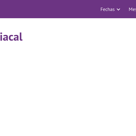
Fechas
Me
iacal