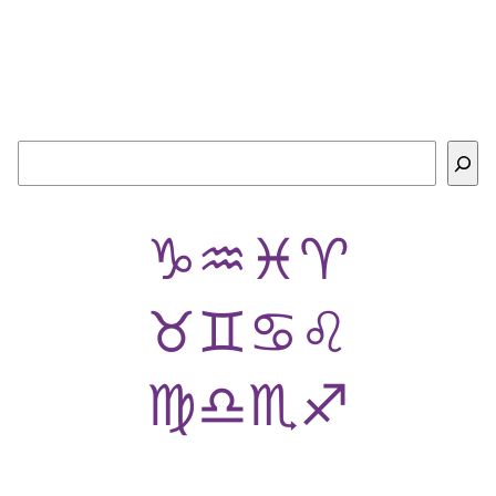
Buscar
♑
♒
♓
♈
♉
♊
♋
♌
♍
♎
♏
♐