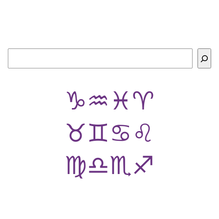
Buscar
♑
♒
♓
♈
♉
♊
♋
♌
♍
♎
♏
♐