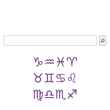
Buscar
♑
♒
♓
♈
♉
♊
♋
♌
♍
♎
♏
♐