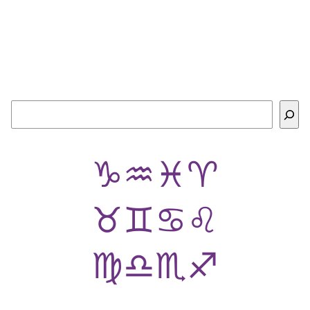
Buscar
♑
♒
♓
♈
♉
♊
♋
♌
♍
♎
♏
♐