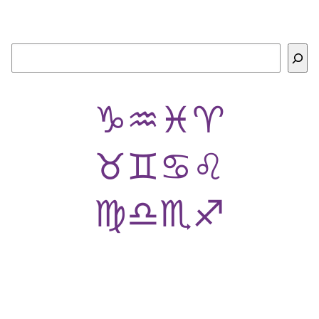
Buscar
♑
♒
♓
♈
♉
♊
♋
♌
♍
♎
♏
♐