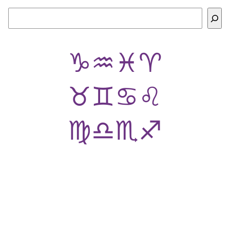
Buscar
♑
♒
♓
♈
♉
♊
♋
♌
♍
♎
♏
♐