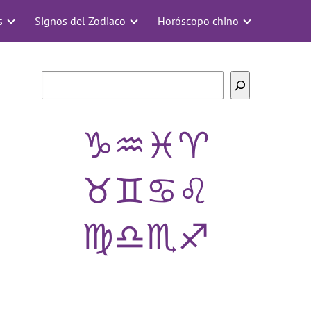
s
Signos del Zodiaco
Horóscopo chino
Buscar
♑
♒
♓
♈
♉
♊
♋
♌
♍
♎
♏
♐