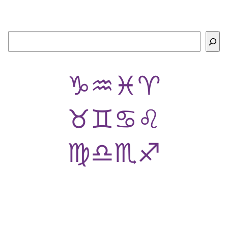
Buscar
♑
♒
♓
♈
♉
♊
♋
♌
♍
♎
♏
♐