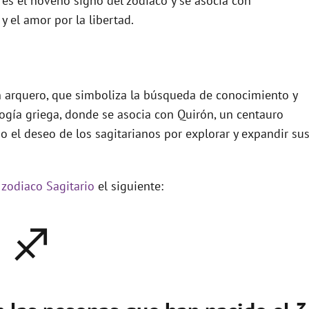
o es el noveno signo del zodiaco y se asocia con
y el amor por la libertad.
n arquero, que simboliza la búsqueda de conocimiento y
logía griega, donde se asocia con Quirón, un centauro
o el deseo de los sagitarianos por explorar y expandir su
 zodiaco Sagitario
el siguiente:
♐