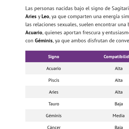
Las personas nacidas bajo el signo de Sagitar
Aries
y
Leo
, ya que comparten una energía simi
las relaciones sexuales, suelen encontrar una
Acuario
, quienes aportan frescura y entusiasmo
con
Géminis
, ya que ambos disfrutan de conve
Signo
Compatibili
Acuario
Alta
Piscis
Alta
Aries
Alta
Tauro
Baja
Géminis
Media
Cáncer
Baja