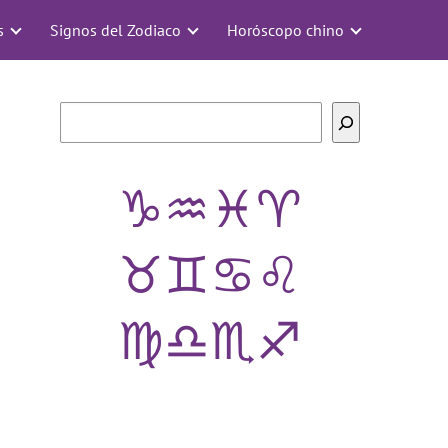
s
Signos del Zodiaco
Horóscopo chino
Buscar
♑
♒
♓
♈
♉
♊
♋
♌
♍
♎
♏
♐