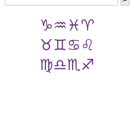
♑
♒
♓
♈
♉
♊
♋
♌
♍
♎
♏
♐