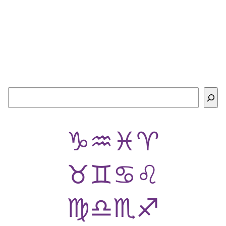
Buscar
♑
♒
♓
♈
♉
♊
♋
♌
♍
♎
♏
♐