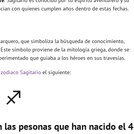
re
. Sagitario es conocido por su espíritu aventurero y su
asocian con quienes cumplen años dentro de estas fechas.
l arquero, que simboliza la búsqueda de conocimiento,
 Este símbolo proviene de la mitología griega, donde se
xperimentado que guiaba a los héroes en sus travesías.
 zodiaco Sagitario
el siguiente:
♐
n las pesonas que han nacido el 4