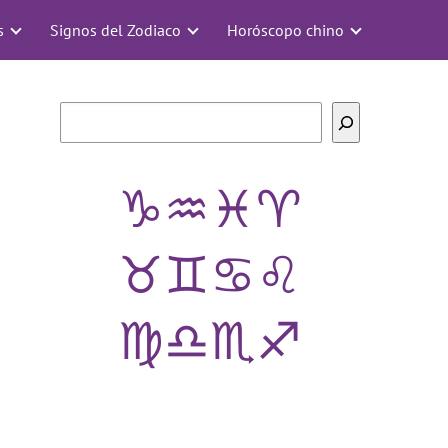
s
Signos del Zodiaco
Horóscopo chino
Buscar
♑
♒
♓
♈
♉
♊
♋
♌
♍
♎
♏
♐