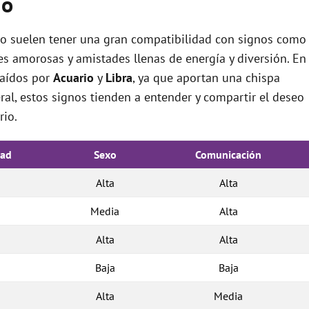
io
rio suelen tener una gran compatibilidad con signos como
nes amorosas y amistades llenas de energía y diversión. En
raídos por
Acuario
y
Libra
, ya que aportan una chispa
eral, estos signos tienden a entender y compartir el deseo
rio.
dad
Sexo
Comunicación
Alta
Alta
Media
Alta
Alta
Alta
Baja
Baja
Alta
Media