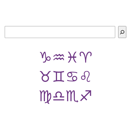
Buscar
♑
♒
♓
♈
♉
♊
♋
♌
♍
♎
♏
♐