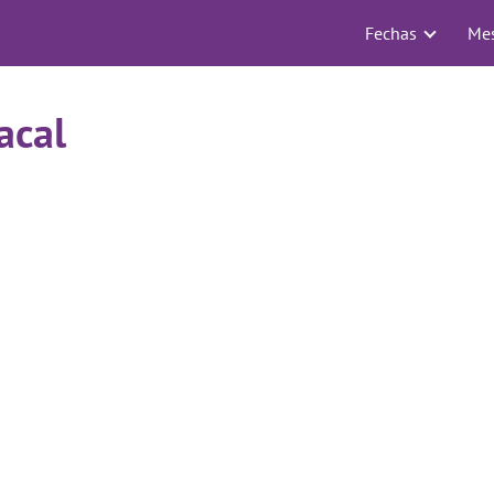
Fechas
Me
acal