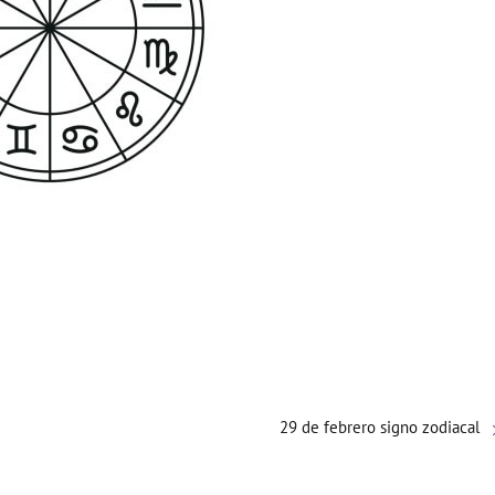
29 de febrero signo zodiacal