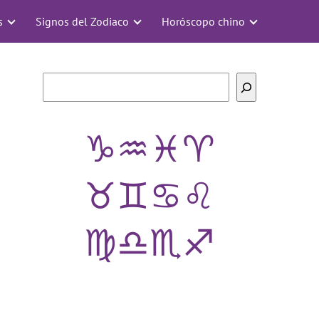
s
Signos del Zodiaco
Horóscopo chino
Buscar
♑
♒
♓
♈
♉
♊
♋
♌
♍
♎
♏
♐