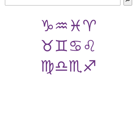
♑
♒
♓
♈
♉
♊
♋
♌
♍
♎
♏
♐