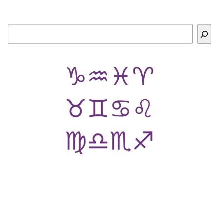
Buscar
♑
♒
♓
♈
♉
♊
♋
♌
♍
♎
♏
♐