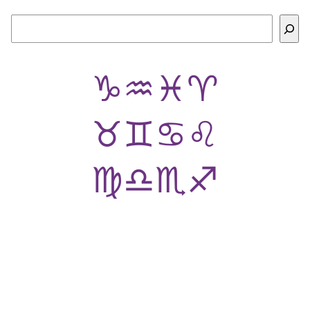
Buscar
♑
♒
♓
♈
♉
♊
♋
♌
♍
♎
♏
♐