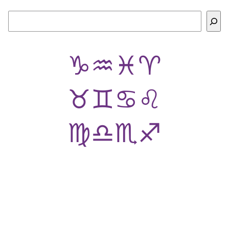
Buscar
♑
♒
♓
♈
♉
♊
♋
♌
♍
♎
♏
♐