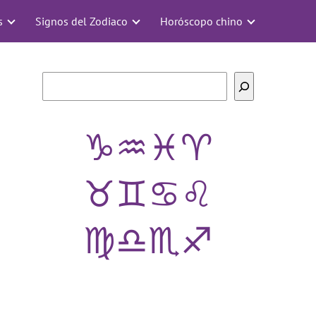
s
Signos del Zodiaco
Horóscopo chino
Buscar
♑
♒
♓
♈
♉
♊
♋
♌
♍
♎
♏
♐