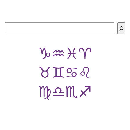
Buscar
♑
♒
♓
♈
♉
♊
♋
♌
♍
♎
♏
♐