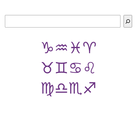
Buscar
♑
♒
♓
♈
♉
♊
♋
♌
♍
♎
♏
♐