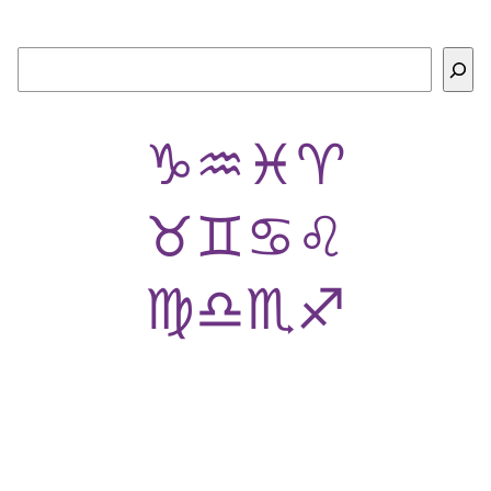
Buscar
♑
♒
♓
♈
♉
♊
♋
♌
♍
♎
♏
♐