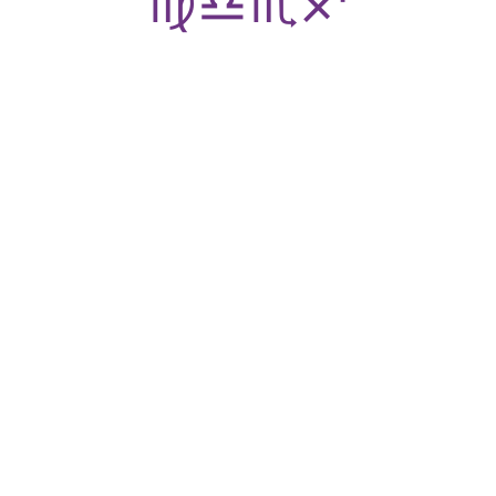
♍
♎
♏
♐