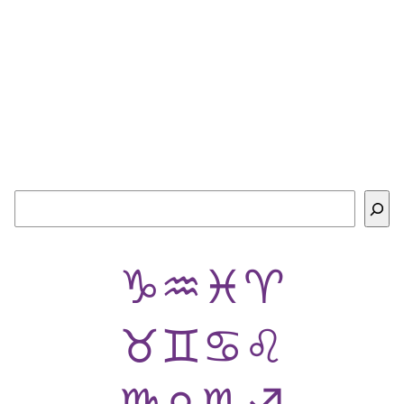
Buscar
♑
♒
♓
♈
♉
♊
♋
♌