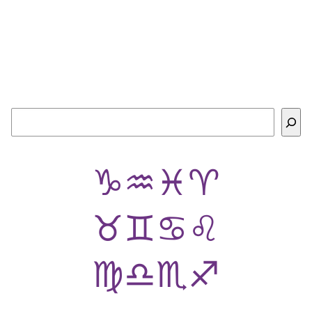
Buscar
♑
♒
♓
♈
♉
♊
♋
♌
♍
♎
♏
♐