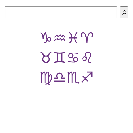
Buscar
♑
♒
♓
♈
♉
♊
♋
♌
♍
♎
♏
♐