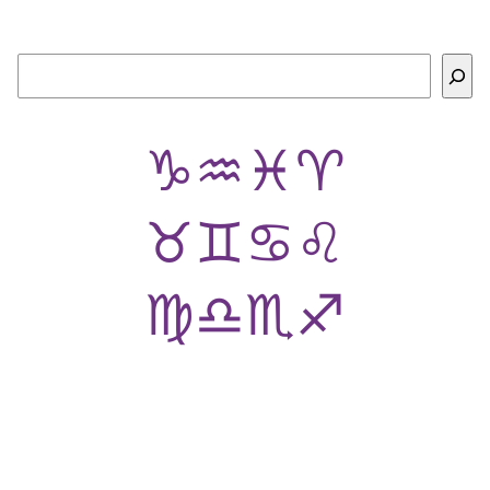
Buscar
♑
♒
♓
♈
♉
♊
♋
♌
♍
♎
♏
♐