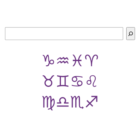
Buscar
♑
♒
♓
♈
♉
♊
♋
♌
♍
♎
♏
♐